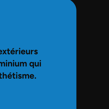
extérieurs
uminium qui
sthétisme.